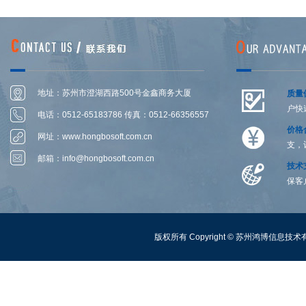
地址：苏州市澄湖西路500号金鑫商务大厦
质量
户快
1306-1314室
电话：0512-65183786 传真：0512-66356557
价格
网址：
www.hongbosoft.com.cn
支，
邮箱：
info@hongbosoft.com.cn
技术
保客
版权所有 Copyright ©
苏州鸿博信息技术