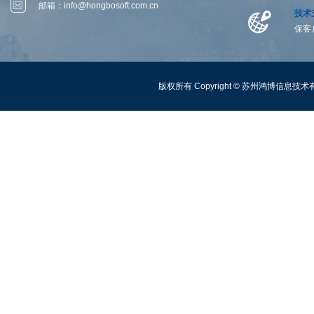
邮箱：
info@hongbosoft.com.cn
技术
保客
版权所有 Copyright ©
苏州鸿博信息技术