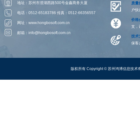
地址：苏州市澄湖西路500号金鑫商务大厦
质量
户快
1306-1314室
电话：0512-65183786 传真：0512-66356557
价格
网址：
www.hongbosoft.com.cn
支，
邮箱：
info@hongbosoft.com.cn
技术
保客
版权所有 Copyright ©
苏州鸿博信息技术