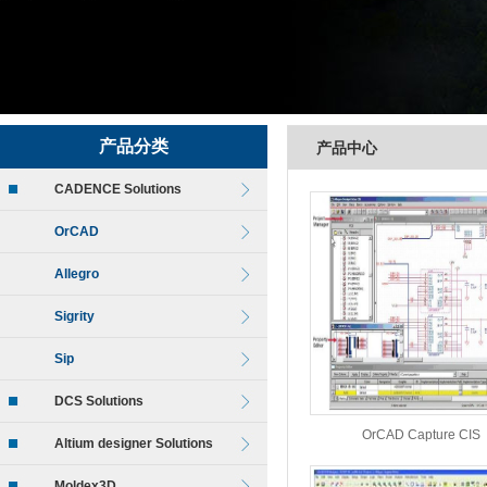
产品分类
产品中心
CADENCE Solutions
OrCAD
Allegro
Sigrity
Sip
DCS Solutions
OrCAD Capture CIS
Altium designer Solutions
Moldex3D