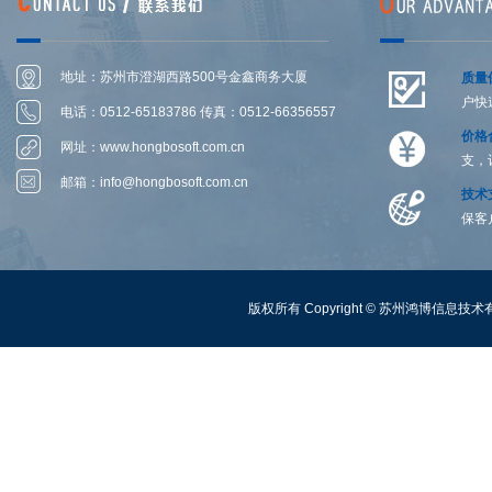
地址：苏州市澄湖西路500号金鑫商务大厦
质量
户快
1306-1314室
电话：0512-65183786 传真：0512-66356557
价格
网址：
www.hongbosoft.com.cn
支，
邮箱：
info@hongbosoft.com.cn
技术
保客
版权所有 Copyright ©
苏州鸿博信息技术