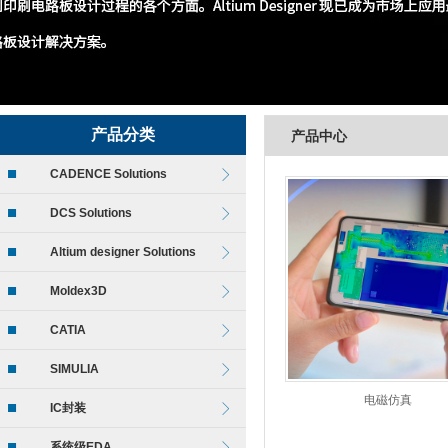
产品分类
产品中心
CADENCE Solutions
DCS Solutions
Altium designer Solutions
Moldex3D
CATIA
SIMULIA
电磁仿真
IC封装
系统级EDA