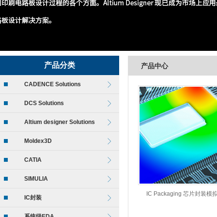
产品分类
产品中心
CADENCE Solutions
DCS Solutions
Altium designer Solutions
Moldex3D
CATIA
SIMULIA
IC Packaging 芯片封装
IC封装
系统级EDA